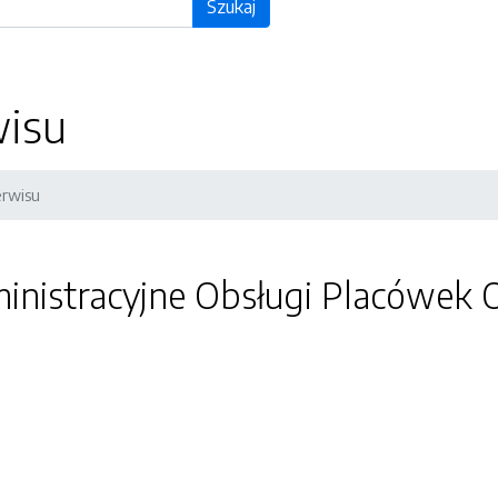
Szukaj
isu
rwisu
inistracyjne Obsługi Placówe