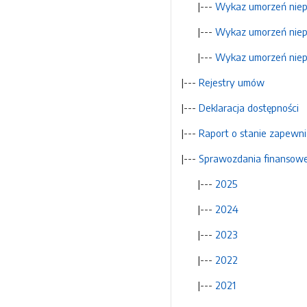
|---
Wykaz umorzeń niepo
|---
Wykaz umorzeń niepo
|---
Wykaz umorzeń niepo
|---
Rejestry umów
|---
Deklaracja dostępności
|---
Raport o stanie zapewni
|---
Sprawozdania finansow
|---
2025
|---
2024
|---
2023
|---
2022
|---
2021