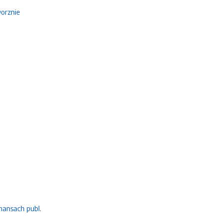
orznie
nansach publ.