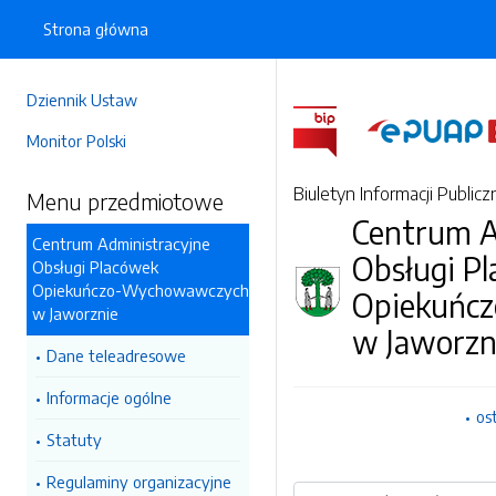
Strona główna
Dziennik Ustaw
Monitor Polski
Biuletyn Informacji Publicz
Menu przedmiotowe
Centrum A
Centrum Administracyjne
Obsługi P
Obsługi Placówek
Opiekuńczo-Wychowawczych
Opiekuńc
w Jaworznie
w Jaworzn
Dane teleadresowe
Informacje ogólne
os
Statuty
Regulaminy organizacyjne
Wyszukiwarka