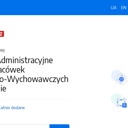
UA
EN
nej
dministracyjne
lacówek
zo-Wychowawczych
ie
tatnio dodane