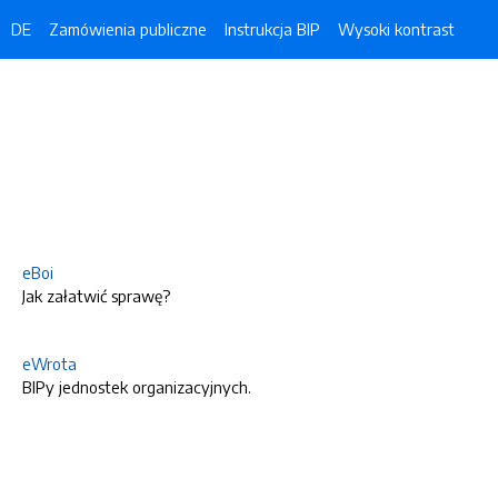
DE
Zamówienia publiczne
Instrukcja BIP
Wysoki kontrast
eBoi
Jak załatwić sprawę?
eWrota
BIPy jednostek organizacyjnych.